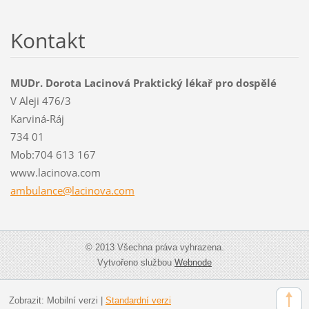
Kontakt
MUDr. Dorota Lacinová Praktický lékař pro dospělé
V Aleji 476/3
Karviná-Ráj
734 01
Mob:704 613 167
www.lacinova.com
ambulanc
e@lacino
va.com
© 2013 Všechna práva vyhrazena.
Vytvořeno službou
Webnode
Zobrazit:
Mobilní verzi
|
Standardní verzi